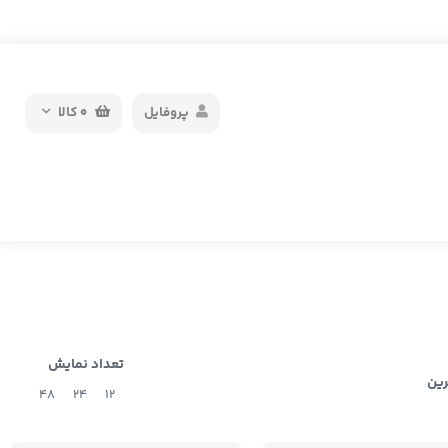
پروفایل
0
کالا
تعداد نمایش
رین
48
24
12