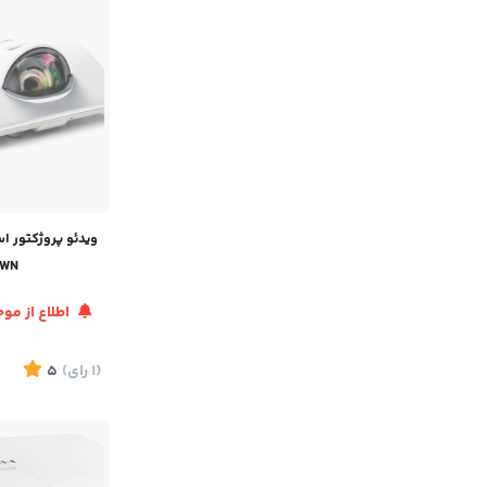
2WN
اطلاع از م
(1
رای
)
5