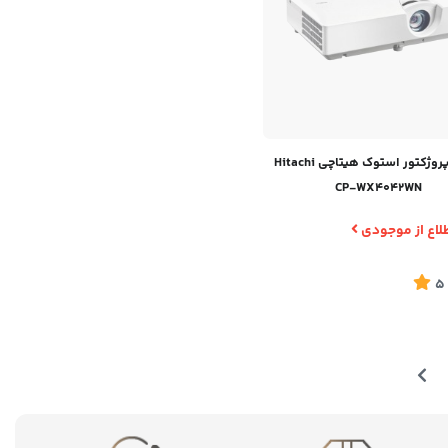
ویدیو پروژکتور استوک هیتاچی Hitachi
CP-WX4042WN
لاع از موجودی
5