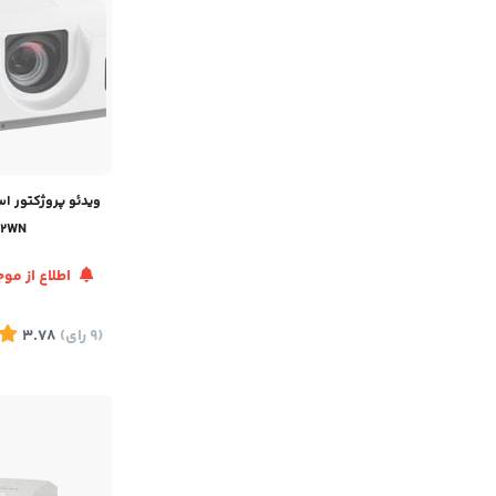
22WN
اطلاع از م
(9
رای
)
3.78