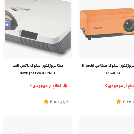
ویدیو پروژکتور استوک هیتاچی Hitachi
دیتا پروژکتور استوک باکس لایت
Boxlight Eco X32NST
ED-X30
لاع از موجودی
اطلاع از موجودی
4.25
(2
رای
)
4.5