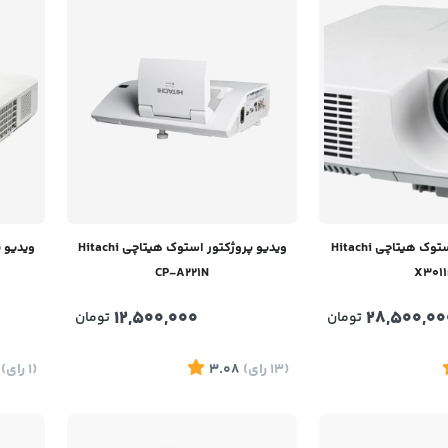
ویدئو پروژکتور استوک هیتاچی Hitachi
ویدیو پروژکتور استوک هیتاچی Hitachi
CP-A221N
X3011
12,500,000
28,500,00
تومان
تومان
(13
رای
)
3.08
(1
رای
)