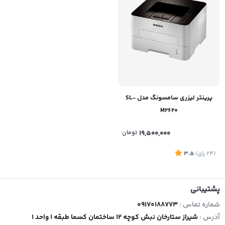
پرینتر لیزری سامسونگ مدل SL-
M2620
19,500,000
تومان
(24
رای
)
3.5
پشتیبانی
شماره تماس :
09170188773
آدرس :
شیراز ستارخان نبش کوچه 12 ساختمان کسما طبقه 1 واحد 1