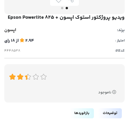
ویدیو پروژکتور استوک اپسون + Epson Powerlite 825
برند:
اپسون
2.94
از
18
رای
امتیاز :
کدکالا:
ناموجود
توضیحات
بازخوردها