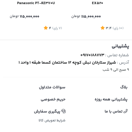
Panasonic PT-RZ370U
EX520
115,000,000
تومان
75,000,000
تومان
(10
رای
)
3.4
(7
رای
)
4
پشتیبانی
شماره تماس :
09170188773
آدرس :
شیراز ستارخان نبش کوچه 12 ساختمان کسما طبقه 1 واحد 1
9 صبح الی 9 شب
بلاگ
سوالات متداول
پشتیبانی همه روزه
حریم خصوصی
تماس با ما
پیگیری سفارش
شرایط تعویض کالا