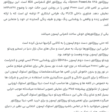
پروژکتور Epson PowerLite 825+ یک پروژکتور اتاق کنفرانس XGA است. این پروژکتور
مبتنی بر لامپ قادر است 3000 لومن را در روشن ترین حالت خود با وضوح 1024x768
نمایش دهد. فناوری داخلی 3LCD یک طراحی ابتکاری 3 تراشه ای است که با ارائه
تصاویر زنده و واقعی با روشنایی رنگ بهتر و طیف رنگی گسترده تر، خود را متمایز می
کند.
یکی از پروژکتورهای خوش ساخت کمپانی اپسون میباشد
که حتی پروژکتور دست دوم
اپسون
را به کالایی گرانبها تبدیل کرده است
خرابی این پروژکتورها نزدیک به صفر است و سال های سال بازار دنیا در تسخیر ویدئو
پروژکتور اپسون بوده وهست و خواهد بود
ویدئو
پروژکتور
دست دوم اپسون +EB825 دارای روشنایی 3000 انسی لومن و کنتراست
بی نظیر 2000:1 میباشدکه در نوع خود شدت نور بسیار عالی برای تماشای فیلم و عکس
در نور روز و بدون خاموش کردن لامپ ها میباشدمشخصات پروژکتور استوک اپسون این
دستگاه را برای کاربری خانگی و کاربری سنگینتری مانند استفاده در مدارس و شرکت ها
به خصوص در کافه ها و رستوران ها مناسب کرده است دیتا پروژکتور استوک اروپایی
اپسون از تکنولوژی پیشرفته 3lcd برای نمایش تصویر استفاده میکندکه موجب خرابی
بسیار کم و غنای رنگ عالی این دستگاه ویدئو دیتا
پروژکتور
استوک آمریکایی
میگرددهمچنین برای تعمیر
ویدئو
پروژکتور اپسون و برای خرید لامپ دیتا پروژکتور
اپسون میتوانید با ما در تماس باشیدپروژکتور استوک اپسون انتخابی بی نظیر در دنیای
پروژکتور های استوک میباشد