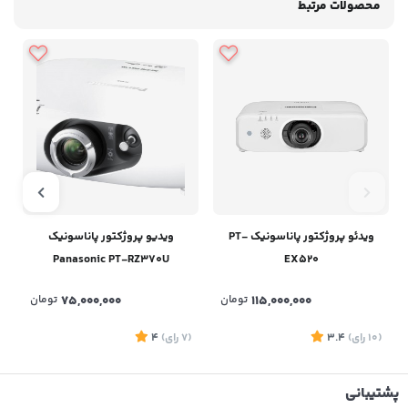
محصولات مرتبط
ویدئو پروژکتور پاناسونیک PT-
ویدیو پروژکتور پاناسونیک
Panasonic PT-RZ370U
EX520
115,000,000
تومان
75,000,000
تومان
(10
رای
)
3.4
(7
رای
)
4
پشتیبانی