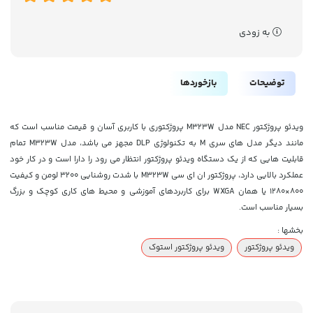
به زودی
توضیحات
بازخوردها
ویدئو پروژکتور NEC مدل M323W پروژکتوری با کاربری آسان و قیمت مناسب است که
مانند دیگر مدل های سری M به تکنولوژی DLP مجهز می باشد، مدل M323W تمام
قابلیت هایی که از یک دستگاه ویدئو پروژکتور انتظار می رود را دارا است و در کار خود
عملکرد بالایی دارد، پروژکتور ان ای سی M323W با شدت روشنایی ۳۲۰۰ لومن و کیفیت
۸۰۰×۱۲۸۰ یا همان WXGA برای کاربردهای آموزشی و محیط های کاری کوچک و بزرگ
بسیار مناسب است.
بخشها :
ویدئو پروژکتور
ویدئو پروژکتور استوک