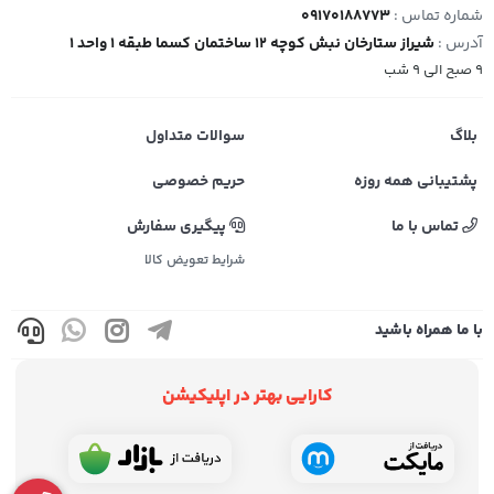
شماره تماس :
09170188773
آدرس :
شیراز ستارخان نبش کوچه 12 ساختمان کسما طبقه 1 واحد 1
9 صبح الی 9 شب
بلاگ
سوالات متداول
پشتیبانی همه روزه
حریم خصوصی
تماس با ما
پیگیری سفارش
شرایط تعویض کالا
با ما همراه باشید
کارایی بهتر در اپلیکیشن