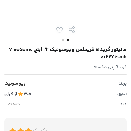
مانیتور گرید B فریملس ویوسونیک 22 اینچ ViewSonic
vx2270smh
گرید B پنل شکسته
برند:
ویو سونیک
3.5
از
6
رای
امتیاز :
کدکالا: