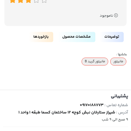
ناموجود
توضیحات
مشخصات محصول
بازخوردها
بخشها :
مانیتور
مانیتور گرید B
پشتیبانی
شماره تماس :
09170188773
آدرس :
شیراز ستارخان نبش کوچه 12 ساختمان کسما طبقه 1 واحد 1
9 صبح الی 9 شب