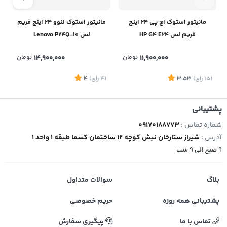
مانیتور استوک اچ پی 24 اینچ
مانیتور استوک لنوو 24 اینچ فریم
فریم لس HP G4 E24
لس Lenovo P24Q-10
11,900,000
تومان
14,900,000
تومان
(15
رای
)
3.53
(4
رای
)
4
6
پشتیبانی
شماره تماس :
09170188773
آدرس :
شیراز ستارخان نبش کوچه 12 ساختمان کسما طبقه 1 واحد 1
9 صبح الی 9 شب
بلاگ
سوالات متداول
پشتیبانی همه روزه
حریم خصوصی
تماس با ما
پیگیری سفارش