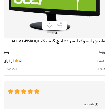
مانیتور استوک ایسر 22 اینچ گیمینگ ACER G225HQL
برند:
ایسر
5
از
1
رای
امتیاز :
کدکالا:
ناموجود