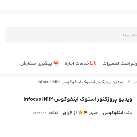
خواست تعمیرات
خدمات اجاره
پیگیری سفارش
ویدیو پروژکتور استوک اینفوکوس Infocus IN112
ک
ویدیو پروژکتور استوک اینفوکوس Infocus IN112
برند:
اینفوکوس
4
از
2
رای
امتیاز :
کدکالا: