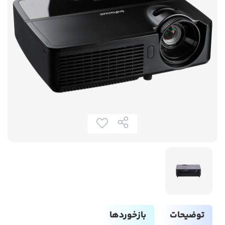
توضیحات
بازخوردها