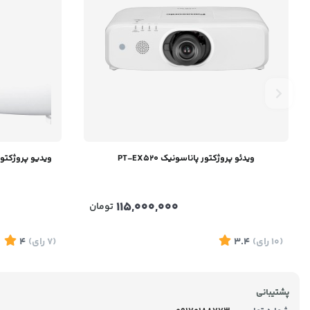
ویدئو پروژکتور پاناسونیک PT-EX520
ویدیو پروژکتور پاناسونیک
115,000,000
تومان
(10
رای
)
3.4
(7
رای
)
4
پشتیبانی