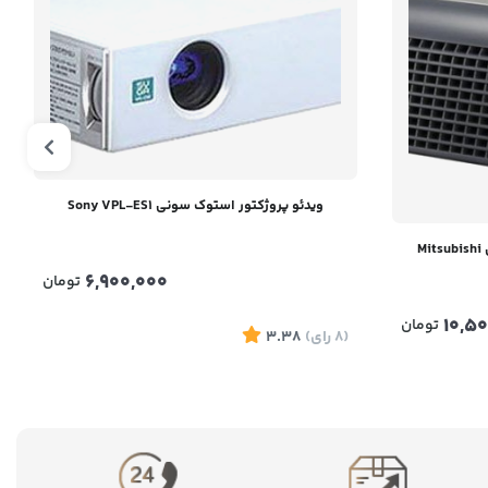
ویدئو پروژکتور استوک سونی Sony VPL-ES1
ویدئو پروژکتور استوک میتسوبیشی Mitsubishi
6,900,000
تومان
10,5
تومان
(8
رای
)
3.38