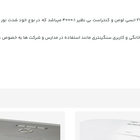
اینفوکوس INFOCUSIN112 دارای روشنایی 2700 انسی لومن و ک