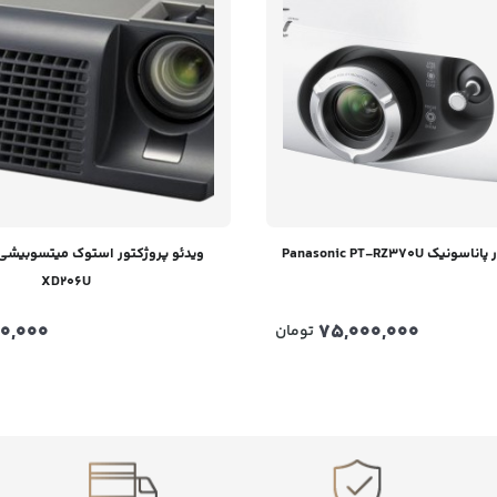
 Panasonic PT-RZ370U
XD206U
00,000
75,000,000
تومان