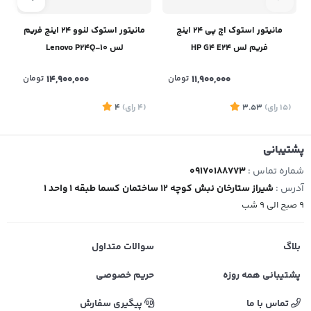
مانیتور استوک اچ پی 24 اینچ
مانیتور استوک لنوو 24 اینچ فریم
فریم لس HP G4 E24
لس Lenovo P24Q-10
11,900,000
تومان
14,900,000
تومان
(15
رای
)
3.53
(4
رای
)
4
7
پشتیبانی
شماره تماس :
09170188773
آدرس :
شیراز ستارخان نبش کوچه 12 ساختمان کسما طبقه 1 واحد 1
9 صبح الی 9 شب
بلاگ
سوالات متداول
پشتیبانی همه روزه
حریم خصوصی
تماس با ما
پیگیری سفارش