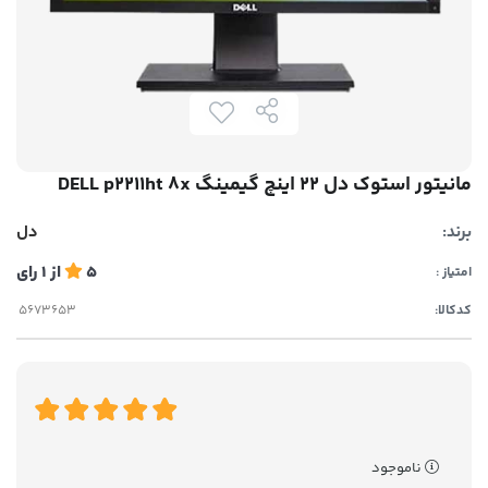
مانیتور استوک دل 22 اینچ گیمینگ DELL p2211ht 8x
برند:
دل
5
از
1
رای
امتیاز :
کدکالا:
ناموجود