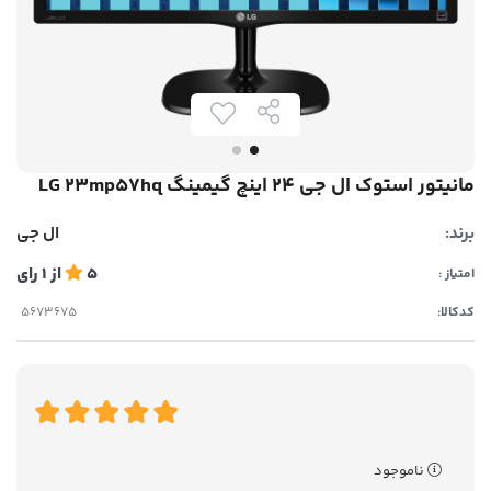
مانیتور استوک ال جی 24 اینچ گیمینگ LG 23mp57hq
برند:
ال جی
5
از
1
رای
امتیاز :
کدکالا:
ناموجود