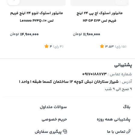
مانیتور استوک اچ پی 24 اینچ
مانیتور استوک لنوو 24 اینچ فریم
فریم لس HP G4 E24
لس Lenovo P24Q-10
11,900,000
تومان
14,900,000
تومان
(15
رای
)
3.53
(4
رای
)
4
7
پشتیبانی
شماره تماس :
09170188773
آدرس :
شیراز ستارخان نبش کوچه 12 ساختمان کسما طبقه 1 واحد 1
9 صبح الی 9 شب
بلاگ
سوالات متداول
پشتیبانی همه روزه
حریم خصوصی
تماس با ما
پیگیری سفارش