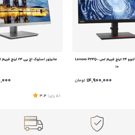
مانیتور استوک لنوو 24 اینچ فریم لس Lenovo P24Q-
مانیتور استوک اچ پی 24 اینچ فریم لس HP E233
10
0,000
14,900,000
تومان
(5
رای
)
3.4