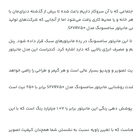
جتماعی که با آن سروکار داریم باعث شده تا بیش از گذشته دنیای‌مان با
هر خانه و یا محیط کاری یافت می‌شود اما از آنجایی که شرکت‌های تولید
یتور سامسونگ مدل S27R750.
چ طراحی شده است و ابعاد 614.68*×730.25*×115.57 میلی‌متری و وزن 5.8 کیلوگرم باعث شده تا این مانیتور سامسونگ در رده مانیتورهای سبک قرار داده شود. پنل
رعت پاسخ‌دهی کم و مصرف انرژی بالایی که دارد اشاره کرد. کنتراست این مدل مانیتور
نیتور برای گیم و طراحی و ادیت تصویر و ویدیو بسیار عالی است و هر گیمر و طراحی را راضی خواهد
نسبت تصویر این مانیتور برابر با 16:9 می‌باشد و صفحه نمایش مانیتور نیز از نور پس زمینه LED Backlight پشتیبانی می‌کند. در کنار این مشخصات شدت روشنایی مانیتور سامسونگ مدل S27R750 برابر با 250 نیت است
زمان پاسخگویی در این مانیتور برابر با 4 میلی‌ثانیه است بدین معنا که 4 میلی‌ثانیه طول خواهد کشید تا تصویر از یک رنگ به رنگ دیگر تغییر یابد. پوشش دهی رنگی این مانیتور برابر با 1.07 میلیارد رنگ است که با این
نید که زاویه دید این مانیتور در حالت افقی و عمودی برابر با 178 درجه است و این بدین معناست که با تغییر زاویه نسبت به نشستن شما همچنان کیفیت تصویر