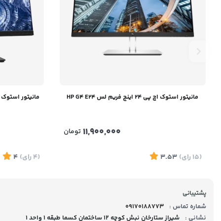
مانیتور استوک اچ پی 24 اینچ فریم لس HP G4 E24
11,900,000
تومان
(15
رای
)
3.53
(4
رای
)
4
پشتیبانی
شماره تماس :
09170188773
نشانی :
شیراز ستارخان نبش کوچه 12 ساختمان کسما طبقه 1 واحد 1