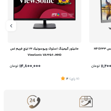
مانیتور گیمینگ استوک ویوسونیک 22 اینچ فریم لس
ViewSonic VA2256-MHD
14,800,000
11,20
تومان
تومان
(7
رای
)
4