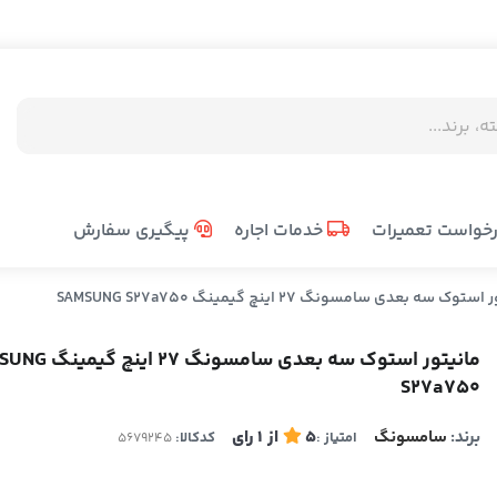
خواست تعمیرات
خدمات اجاره
پیگیری سفارش
وک سه بعدی سامسونگ 27 اینچ گیمینگ SAMSUNG S27a750
مانیتور استوک سه بعدی سامسونگ
S27a750
برند:
سامسونگ
5
از
1
رای
امتیاز :
کدکالا: