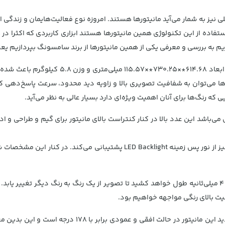
نیز به شمار می‌آید مانیتورها هستند. امروزه نوع فعالیت‌هایمان و زندگی ا
استفاده از این تکنولوژی همین مانیتورها هستند ابزاری کاربردی که اکثرا در 
به بررسی و معرفی یکی از همین مانیتورها از برند سامسونگ بپردازیم یعنی مان
مانیتور سامسونگ مدل S27R750 در سایز 27 این
V می‌باشد از ویژگی‌های این پنل‌ها می‌توان به شفافیت تصویری بالا و زاویه دید محدود، س
نیتور سامسونگ مدل S27R750 برابر با 1440*2560 پیکسل می‌باشد این عدد بالا در کنار کنتراست بالای ما
یت بالای رنگی مواجهه خواهیم بود.
اگر زاویه دید یک مانیتور برایتان مهم است خوب است بدا