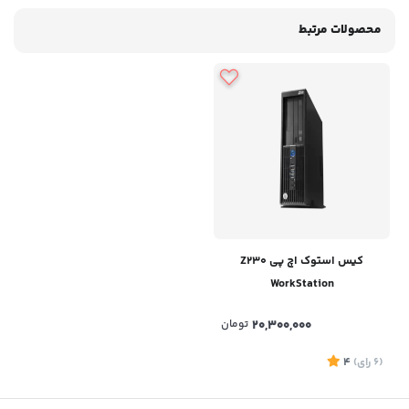
محصولات مرتبط
کیس استوک اچ پی Z230
WorkStation
/Xeon/8GB/500HDD
20,300,000
تومان
(6
رای
)
4