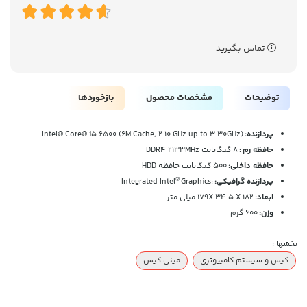
تماس بگیرید
توضیحات
مشخصات محصول
بازخوردها
پردازنده:
Intel® Core® i5 6500 (6M Cache, 2.10 GHz up to 3.30GHz)
حافظه رم
:
8 گیگابایت DDR4 2133MHz
حافظه داخلي:
500 گیگابایت حافظه HDD
®
پردازنده گرافیکی:
:Integrated Intel
Graphics
ابعاد:
179X 34.5 X 182 میلی متر
وزن:
600 گرم
بخشها :
کیس و سیستم کامپیوتری
مینی کیس