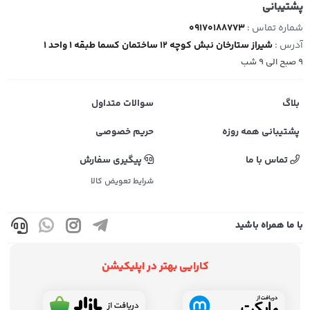
پشتیبانی
شماره تماس :
09170188773
آدرس :
شیراز ستارخان نبش کوچه 12 ساختمان کسما طبقه 1 واحد 1
9 صبح الی 9 شب
بلاگ
سوالات متداول
پشتیبانی همه روزه
حریم خصوصی
تماس با ما
پیگیری سفارش
شرایط تعویض کالا
با ما همراه باشید
کارایی بهتر در اپلیکیشن