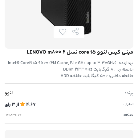
مینی کیس لنوو core i5 نسل 6 LENOVO m800
پردازنده: Intel® Core® i5 6500 (6M Cache, 2.10 GHz up to 3.30GHz)
حافظه رم : 8 گیگابایت DDR4 2133MHz
حافظه داخلي: 500 گیگابایت حافظه HDD
برند:
لنوو
4.67
از
3
رای
امتیاز :
کدکالا: