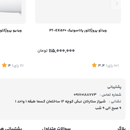
ویدئو پروژکتور پاناسونیک PT-EX520
ویدیو پروژکتور پاناسونیک
115,000,000
تومان
(10
رای
)
3.4
(7
رای
)
4
پشتیبانی
شماره تماس :
09170188773
نشانی :
شیراز ستارخان نبش کوچه 12 ساختمان کسما طبقه 1 واحد 1
9 صبح الی 9 شب
بلاگ
سوالات متداول
پشتیبانی هم