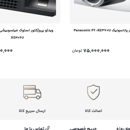
 Panasonic PT-RZ370U
XD206U
00,000
75,000,000
تومان
اصالت کالا
ارسال سریع کالا
ه روزه
حریم خصوصی
تماس با ما