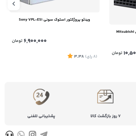
ویدئو پروژکتور استوک سونی Sony VPL-ES1
ویدئو پروژکتور استوک میتسوبیشی Mitsubishi
6,900,000
تومان
10,5
تومان
(8
رای
)
3.38
۷ روز بازگشت کالا
پشتیبانی تلفنی