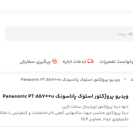
خواست تعمیرات
خدمات اجاره
پیگیری سفارش
ویدیو پروژکتور استوک پاناسونک Panasonic PT d5700u
ک
ویدیو پروژکتور استوک پاناسونک Panasonic PT d5700u
تنها ديتا پروژکتور اورجينال ساخت ژاپن
ديتا پروژکتور مناسب جهت سالنهاس آمفي تاتر،اجتماعات و کنفرانس با ام
تکنولوژي ايجاد تصاوير DLP