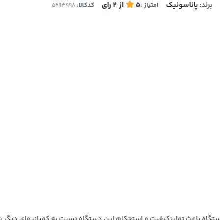
برند:
پاناسونیک
5
از
2
رای
امتیاز :
کدکالا:
تگاه باعث تمايزکيفيت و استحکام اين دستگاه نسبت به کمپانيهاي ديگر 