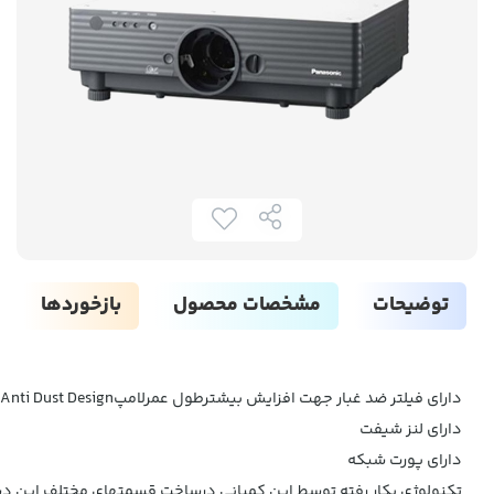
توضیحات
مشخصات محصول
بازخوردها
داراي فيلتر ضد غبار جهت افزايش بيشترطول عمرلامپAnti Dust Design
داراي لنز شيفت
داراي پورت شبکه
تکنولوژي بکار رفته توسط اين کمپاني درساخت قسمتهاي مختلف اين دس