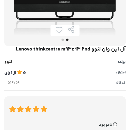
آل این وان لنوو Lenovo thinkcentre m93z i3 2nd
برند:
لنوو
5
از
1
رای
امتیاز :
کدکالا:
ناموجود