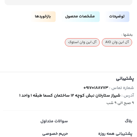
توضیحات
مشخصات محصول
بازخوردها
بخشها :
آل این وان AIO
آل این وان استوک
پشتیبانی
شماره تماس :
09170188773
آدرس :
شیراز ستارخان نبش کوچه 12 ساختمان کسما طبقه 1 واحد 1
9 صبح الی 9 شب
بلاگ
سوالات متداول
پشتیبانی همه روزه
حریم خصوصی