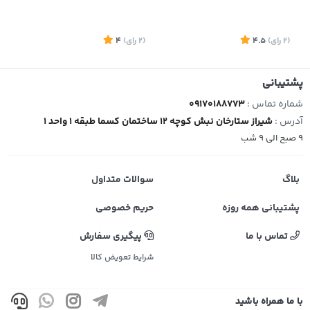
0
(2
رای
)
4.5
(2
رای
)
4
پشتیبانی
شماره تماس :
09170188773
آدرس :
شیراز ستارخان نبش کوچه 12 ساختمان کسما طبقه 1 واحد 1
موجود
موجود
9 صبح الی 9 شب
بلاگ
سوالات متداول
پشتیبانی همه روزه
حریم خصوصی
تماس با ما
پیگیری سفارش
شرایط تعویض کالا
با ما همراه باشید