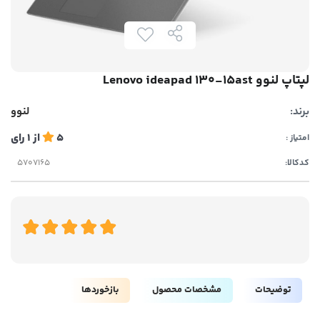
لپتاپ لنوو Lenovo ideapad 130-15ast
برند:
لنوو
5
از
1
رای
امتیاز :
کدکالا:
توضیحات
مشخصات محصول
بازخوردها