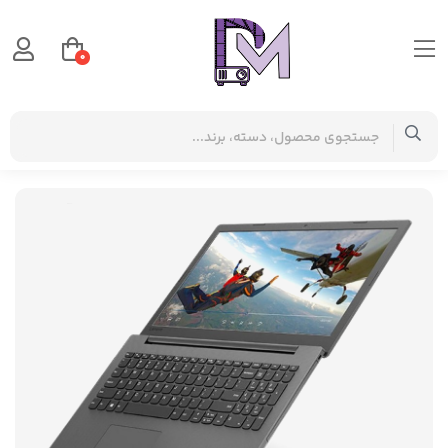
0
صفحه اصلی
دسته بندی کالاها
لپتاپ
لپتاپ استوک
لپتاپ لنوو Lenovo ideapad 130-15ast