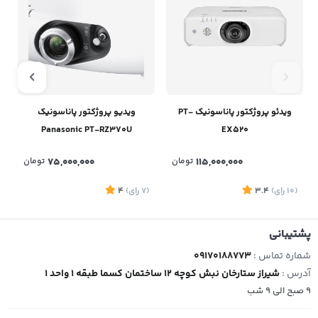
ویدئو پروژکتور پاناسونیک PT-
ویدیو پروژکتور پاناسونیک
Panasonic PT-RZ370U
EX520
115,000,000
تومان
75,000,000
تومان
(10
رای
)
3.4
(7
رای
)
4
پشتیبانی
شماره تماس :
09170188773
آدرس :
شیراز ستارخان نبش کوچه 12 ساختمان کسما طبقه 1 واحد 1
9 صبح الی 9 شب