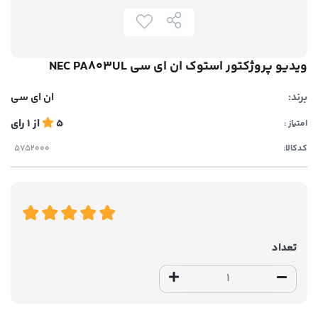
ویدیو پروژکتور استوک ان ای سی NEC PA803UL
برند:
ان ای سی
5
از
1
رای
امتیاز :
کدکالا:
تعداد