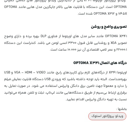
ویدئو پروژکتور اوپتوما x341 یکی از جدیدترین ویدئو پروژکتور های کلاسی کمپانی
OPTOMA است. این دستگاه با قابلیت هایی بالاتر جایگزین مدل هایی مانند OPTOMA
745X و OPTOMA X312 شده است.
تصویری واضح و روشن
OPTOMA X341 مانند سایر مدل های اوپتوما از فناوری DLP بهره برده و دارای وضوح
تصویر XGA و روشنایی قابل قبول 3300 انسی لومن می باشد. کنتراست این دستگاه
22000:1 و عمر لامپ اقتصادی آن نیز 10.000 ساعت است.
درگاه های اتصال OPTOMA X341
اوپتوما X341 از درگاه‌های لازم برای کاربردهای رایج، مانند VGA – HDMI – VIDEO و USB
بهره‌مند‌است. البته باید توجه داشته باشید که ورودی USB دستگاه قابلیت نمایش فیلم
را ندارد و معمولاً جهت تامین برق دانگل وایرلس استفاده می شود. در صورت تمایل به
برقراری ارتباط بی‌سیم از طریق دستگاه‌هایی مانند لپ‌تاپ، تبلت و تلفن همراه می‌توانید
نسبت به تهیه دانگل وایرلس اقدام نمایید.
بخشها :
ویدئو پروژکتور استوک