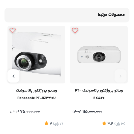
محصولات مرتبط
ویدئو پروژکتور پاناسونیک PT-
ویدیو پروژکتور پاناسونیک
Panasonic PT-RZ370U
EX520
115,000,000
تومان
75,000,000
تومان
(10
رای
)
3.4
(7
رای
)
4