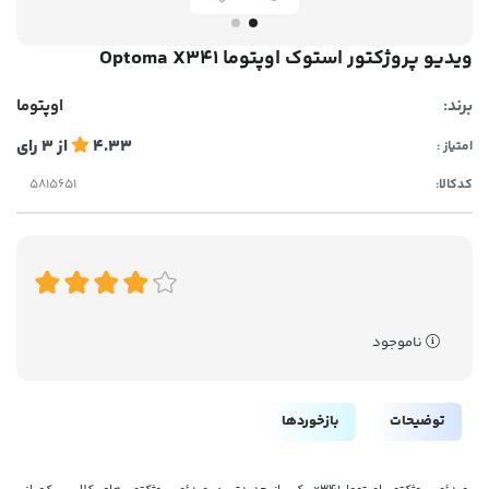
ویدیو پروژکتور استوک اوپتوما Optoma X341
برند:
اوپتوما
4.33
از
3
رای
امتیاز :
کدکالا:
ناموجود
توضیحات
بازخوردها