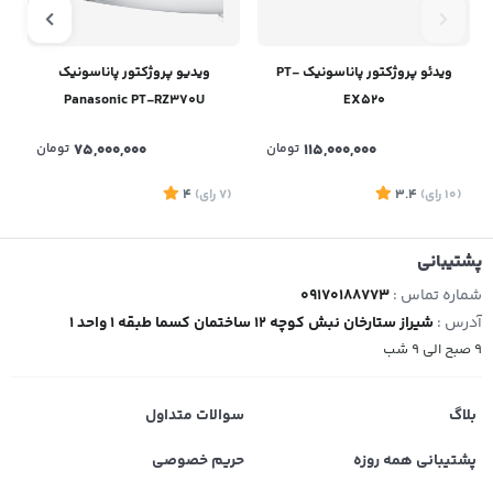
ویدئو پروژکتور پاناسونیک PT-
ویدیو پروژکتور پاناسونیک
Panasonic PT-RZ370U
EX520
115,000,000
تومان
75,000,000
تومان
(10
رای
)
3.4
(7
رای
)
4
پشتیبانی
شماره تماس :
09170188773
آدرس :
شیراز ستارخان نبش کوچه 12 ساختمان کسما طبقه 1 واحد 1
9 صبح الی 9 شب
بلاگ
سوالات متداول
پشتیبانی همه روزه
حریم خصوصی