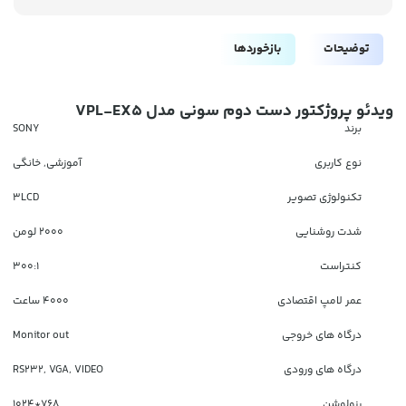
توضیحات
بازخوردها
ویدئو پروژکتور دست دوم سونی مدل VPL-EX5
برند
SONY
نوع کاربری
آموزشی, خانگی
تکنولوژی تصویر
3LCD
شدت روشنایی
2000 لومن
کنتراست
300:1
عمر لامپ اقتصادی
4000 ساعت
درگاه های خروجی
Monitor out
درگاه های ورودی
RS232, VGA, VIDEO
رزولوشن
768*1024