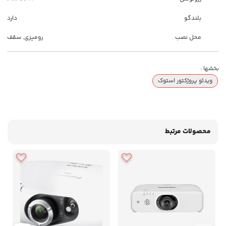
بلندگو
دارد
محل نصب
رومیزی, سقف
بخشها :
ویدئو پروژکتور استوک
محصولات مرتبط