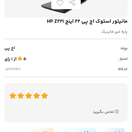
مانیتور استوک اچ پی 22 اینچ HP Z22I
پایه غیر فابریک
برند:
اچ پی
5
از
1
رای
امتیاز :
کدکالا:
تماس بگیرید