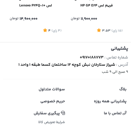
فریم لس HP G4 E24
لس Lenovo P24Q-10
11,900,000
تومان
14,900,000
تومان
(15
رای
)
3.53
(4
رای
)
4
5
پشتیبانی
شماره تماس :
09170188773
آدرس :
شیراز ستارخان نبش کوچه 12 ساختمان کسما طبقه 1 واحد 1
9 صبح الی 9 شب
بلاگ
سوالات متداول
پشتیبانی همه روزه
حریم خصوصی
تماس با ما
پیگیری سفارش
شرایط تعویض کالا