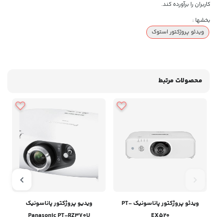
کاربران را برآورده کند.
بخشها :
ویدئو پروژکتور استوک
محصولات مرتبط
ویدئو پروژکتور پاناسونیک PT-
ویدیو پروژکتور پاناسونیک
Panasonic PT-RZ370U
EX520