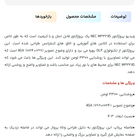
توضیحات
مشخصات محصول
بازخوردها
ویدیو پروژکتور NEC M332XS یک پروژکتور قابل حمل و با کیفیت است که به طور خاص
برای استفاده در کلاس های آموزشی و اتاق های کنفرانس طراحی شده است. این
پروژکتور از تکنولوژی DLP بهره می برد و دارای وضوح تصویر XGA (1024*768) است که
می تواند تصاویری با روشنایی 3300 لومن تولید کند. این ویژگی ها باعث می شود که
NEC M332XS برای محیط های با نور زیاد نیز مناسب باشد و تصاویر واضح و روشنی ارائه
دهد.
ویژگی ها و مشخصات
•
روشنایی: 3300 لومن
•
وضوح تصویر: (1024*768) XGA
•
نسبت ابعاد: 4:3
•
فاصله پرتاپ: این پروژکتور به دلیل طراحی وتاه پرواز, می تواند در فاصله نزدیک به
صفحه نمایش قرار گیرد و تصاویر بزرگ و واضحی را ارائه دهد