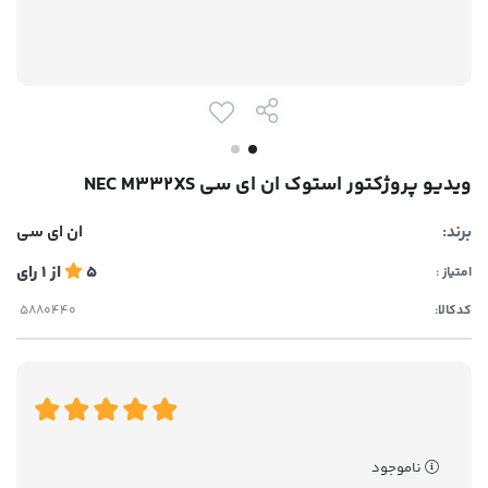
ویدیو پروژکتور استوک ان ای سی NEC M332XS
برند:
ان ای سی
5
از
1
رای
امتیاز :
کدکالا:
ناموجود