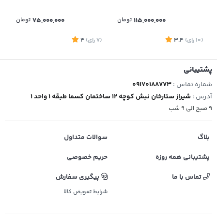
115,000,000
تومان
75,000,000
تومان
(10
رای
)
3.4
(7
رای
)
4
پشتیبانی
شماره تماس :
09170188773
آدرس :
شیراز ستارخان نبش کوچه 12 ساختمان کسما طبقه 1 واحد 1
9 صبح الی 9 شب
بلاگ
سوالات متداول
پشتیبانی همه روزه
حریم خصوصی
تماس با ما
پیگیری سفارش
شرایط تعویض کالا