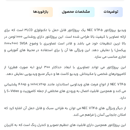
توضیحات
مشخصات محصول
بازخوردها
ویدیو پروژکتور NEC VT45 یک پروژکتور قابل حمل با تکنولوژی 3LCD است که برای
ارائه تصاویر با کیفیت بالا طراحی شده است. این پروژکتور دارای روشنایی 1000 لومن در
بالا ترین تنظیمات خود می باشد و قادر است تصاویری با وضوح SVGA (800*600
پیکسل) را نمایش دهد. این ویژگی ها آن را برای استفاده در محیط های آموزشی و
تجاری مناسب می سازد.
این پروژکتور می تواند تصاویری با ابعاد حداکثر 300 اینچ (به صورت قطری) از
کامپیوترهای شخصی یا مکینتاش, ویدیو کاست ها و دیگر منبع ویدیویی نمایش دهد.
NEC VT45 از انواع فرمت های ویدئویی استاندارد مانند 1080i,720p و 480p پشتیبانی
می کند و همچنین قابلیت اتصال به ورودی های مختلفی از جمله کامپوزیت و S-Video را
دارد.
از دیگر ویژگی های NEC VT45 می توان به طراحی سبک و قابل حمل آن اشاره کرد که
امکان جابجایی آسان را فراهم می کند.
این پروژکتور همچنین دارای قابلیت های تنظیم تصویر و کنترل رنگ است که به کاربران