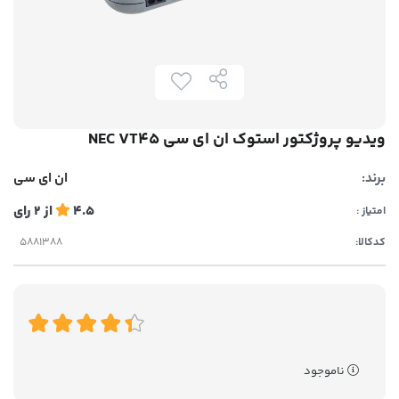
ویدیو پروژکتور استوک ان ای سی NEC VT45
برند:
ان ای سی
4.5
از
2
رای
امتیاز :
کدکالا:
ناموجود