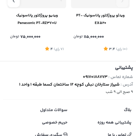
ویدئو پروژکتور پاناسونیک PT-
ویدیو پروژکتور پاناسونیک
Panasonic PT-RZ370U
EX520
115,000,000
تومان
75,000,000
تومان
(10
رای
)
3.4
(7
رای
)
4
پشتیبانی
شماره تماس :
09170188773
آدرس :
شیراز ستارخان نبش کوچه 12 ساختمان کسما طبقه 1 واحد 1
9 صبح الی 9 شب
بلاگ
سوالات متداول
پشتیبانی همه روزه
حریم خصوصی
تماس با ما
پیگیری سفارش