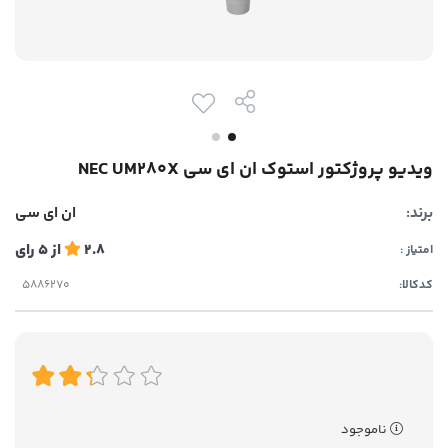
ویدیو پروژکتور استوک ان ای سی NEC UM280X
برند:
ان ای سی
2.8
از
5
رای
امتیاز :
کدکالا:
ناموجود