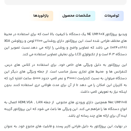
توضیحات
مشخصات محصول
بازخوردها
ویدیو پروژکتور NE UM280X یک دستگاه با کیفیت بالا است که برای استفاده در محیط
های مختلف طراحی شده است. این پروژکتور دارای روشنایی 2800 لومن و رزولوشن XGA
(1024*768) می باشد که تصاویر واضح و روشنی را ارائه می دهد.نسبت تصویر این
دستگاه 4:3 است و از تکنولوژی LCD برای نمایش تصاویر استفاده می کند.
این پروژکتور به دلیل ویژگی های خاص خود, برای استفاده در کلاس های درس,
کنفرانس ها و محیط های تجاری بسیار مناسب است. از جمله ویژگی های دیگر این
دستگاه میتوان به نسبت کنتراست 3000:1 و عمر لامپ حدود 5000 ساعت اشاره کرد که
به کاربران این امکان را می دهد تا از آن برای مدت طولانی تری استفاده کنند بدون
اینکه نیاز به تعویض لامپ داشت.
Nec UM280X همچنین دارای ورودی های متنوعی از جمله HDMI,VGA , LAN اتصال به
انواع دستگاه ها را فراهم می کند. این ویژگی ها باعث می شود که این پروژکتور گزینه
ایده آل برای ارائه های چند رسانه ای باشد.
در نهایت, این پروژکتور به دلیل طراحی کاربر پسند و قابلیت های متنوع خود, به عنوان