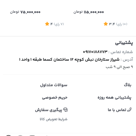
115,000,000
تومان
75,000,000
تومان
(10
رای
)
3.4
(7
رای
)
4
پشتیبانی
شماره تماس :
09170188773
آدرس :
شیراز ستارخان نبش کوچه 12 ساختمان کسما طبقه 1 واحد 1
9 صبح الی 9 شب
بلاگ
سوالات متداول
پشتیبانی همه روزه
حریم خصوصی
تماس با ما
پیگیری سفارش
شرایط تعویض کالا