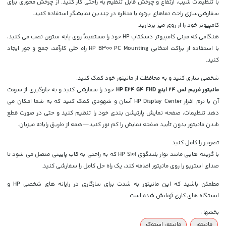
با تنظیمات شیب، ارتفاع و چرخش قابل تنظیم به راحتی کار کنید. از چرخش محوری برای
سفارشی‌سازی راحت نماهای پرتره یا منظره در چندین نمایشگر استفاده کنید.
کامپیوتر خود را از روی میز بردارید
هنگامی که مینی کامپیوتر دسکتاپ HP خود را مستقیماً روی پایه ستون نصب می کنید،
با استفاده از براکت انتخابی HP B300 PC Mounting راه حلی کارآمد، جمع و جور ایجاد
کنید.
شخصی سازی کنید و به محافظت از مانیتور خود کمک کنید.
مانیتور فریم لس 24 اینچ HP E24 G4 FHD
خود را سفارشی کنید و به جلوگیری از سرقت
آن با نرم افزار HP Display Center آسان و شهودی کمک کنید که به شما امکان می
دهد تنظیمات، صفحه نمایش پارتیشن بندی خود را تنظیم کنید و حتی در صورت قطع
شدن مانیتور بدون تأیید صفحه نمایش را کم نور کنید—همه از طریق رایانه میزبان.
تصویر را کامل کنید
با گزینه هایی مانند نوار بلندگوی HP S101 که به راحتی به قاب پایینی متصل می شود تا
صدای استریو را روی مانیتور اضافه کند، یک راه حل کامل را سفارشی کنید.
مطمئن باشید که این مانیتور به شدت برای سازگاری در رایانه های شخصی HP و
ایستگاه های کاری آزمایش شده است.
بخشها :
مانیتور
مانیتور استوک