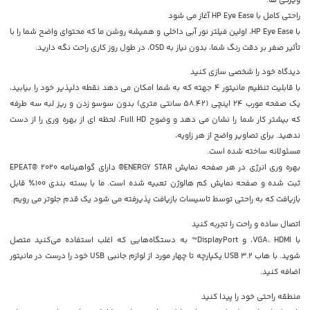
راحتی کامل با HP Eye Ease آغاز می شود
با HP Eye Ease، اولین فیلتر نور آبی داخلی و همیشه روشن ما که محتوای واضح شما را با
تأثیر صفر بر دقت رنگ شما، بدون نیاز به OSD، در طول روز کاری راحت نگه دارید.
دیدگاه خود را شخصی سازی کنید
با قابلیت تنظیم مانیتور 4 جهته که به شما امکان می دهد نقطه دلپذیر خود را بیابید،
یک صفحه مورب 24 اینچی (58.42 سانتی متری) بدون سوسو زدن و ریز لبه سه طرفه
که بیشتر کار شما را نشان می دهد و وضوح Full HD، لحظه ای از بهره وری را از دست
ندهید. برای تصاویر واضح از هر زاویه،
مسئولانه ساخته شده است.
بهره وری انرژی در هر صفحه نمایش ENERGY STAR® دارای گواهینامه EPEAT® 2020
ثبت شده و صفحه نمایش کم هالوژن تعبیه شده است. ما با بسته بندی 100٪ قابل
بازیافت که به راحتی توسط تاسیسات بازیافت پذیرفته می شود یک قدم جلوتر می رویم.
اتصال ساده و راحت را تجربه کنید
با VGA، HDMI، و DisplayPort™ به دستگاه‌هایی که اغلب استفاده می‌کنید متصل
شوید. با هاب USB 3.2 یکپارچه تا چهار مورد از لوازم جانبی USB خود را درست در مانیتور
اضافه کنید.
منطقه راحتی خود را پیدا کنید