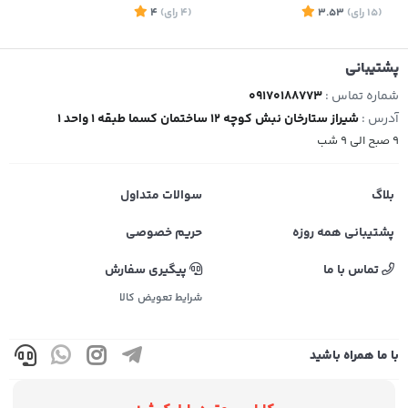
(15
رای
)
3.53
(4
رای
)
4
7
پشتیبانی
شماره تماس :
09170188773
آدرس :
شیراز ستارخان نبش کوچه 12 ساختمان کسما طبقه 1 واحد 1
9 صبح الی 9 شب
بلاگ
سوالات متداول
پشتیبانی همه روزه
حریم خصوصی
تماس با ما
پیگیری سفارش
شرایط تعویض کالا
با ما همراه باشید