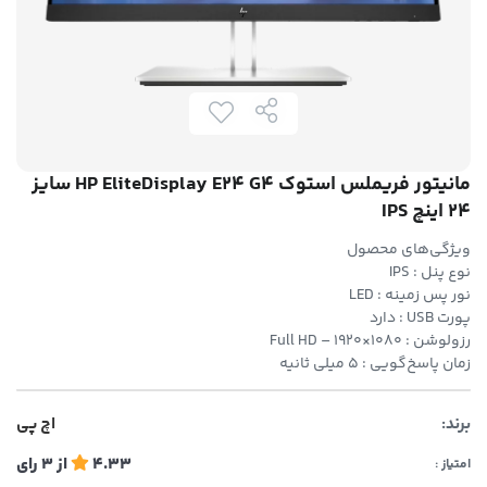
مانیتور فریملس استوک HP EliteDisplay E24 G4 سایز
24 اینچ IPS
ویژگی‌های محصول
نوع پنل : IPS
نور پس زمینه : LED
پورت USB : دارد
رزولوشن : 1080×1920 – Full HD
زمان پاسخ‌گویی : 5 میلی ثانیه
برند:
اچ پی
4.33
از
3
رای
امتیاز :