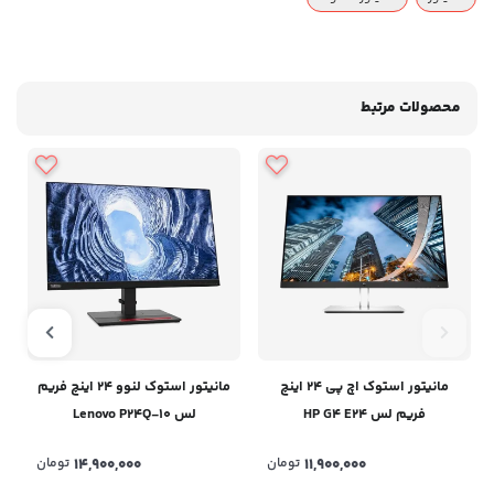
محصولات مرتبط
مانیتور استوک اچ پی 24 اینچ
مانیتور استوک لنوو 24 اینچ فریم
فریم لس HP G4 E24
لس Lenovo P24Q-10
11,900,000
تومان
14,900,000
تومان