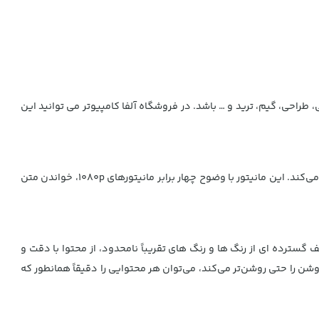
ه ای در زمینه های برنامه نویسی، طراحی، گیم، ترید و … باشد. در فروشگاه آلفا کامپیوتر می توانید این
مانیتور استوک سامسونگ 32 اینچ مدل Samsung TU874VN با کیفیت 4K تصاویری واضح و خیره‌کننده با وضوح بسیار بالا و مصرف کم انرژی ارائه می‌کند. این مانیتور با وضوح چهار برابر مانیتورهای 1080p، خواندن متن
م و یا تنظیم دقیق طرح ها، با طیف گسترده ای از رنگ ها و رنگ های تقریباً نامحدود، از محتوا با دقت و
وه می کند. در ترکیب با HDR10 که رنگ‌های تیره را تیره‌تر و رنگ‌های روشن را حتی روشن‌تر می‌کند، می‌توان هر محتوایی را دقیقاً همانطور که