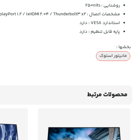
روشنایی : 250nits
مشخصات اتصال : 1xDisplayPort 1.2 / 1xHDMI 2.04 / Thunderbolt3 x2
استاندارد VESA : دارد
پایه قابل تنظیم : دارد
بخشها :
مانیتور استوک
محصولات مرتبط