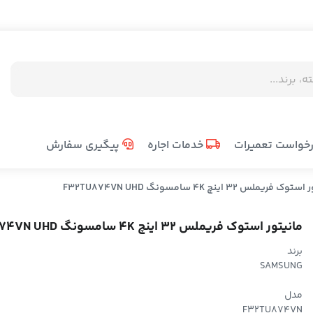
خواست تعمیرات
خدمات اجاره
پیگیری سفارش
فریملس 32 اینچ 4K سامسونگ F32TU874VN UHD
مانیتور استوک فریملس 32 اینچ 4K سامسونگ F32TU874VN UHD
برند
SAMSUNG
مدل
F32TU874VN