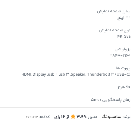
سایز صفحه نمایش
32 اینچ
نوع صفحه نمایش
4K, Sva
رزولوشن
2160*3840
پورت ها
(HDMI, Display ,usb 2 usb 3 ,Speaker, Thunderbolt 3 (USB-C
60 هرتز
زمان پاسخگویی : 5ms
برند:
سامسونگ
3.69
از
16
رای
امتیاز :
کدکالا: