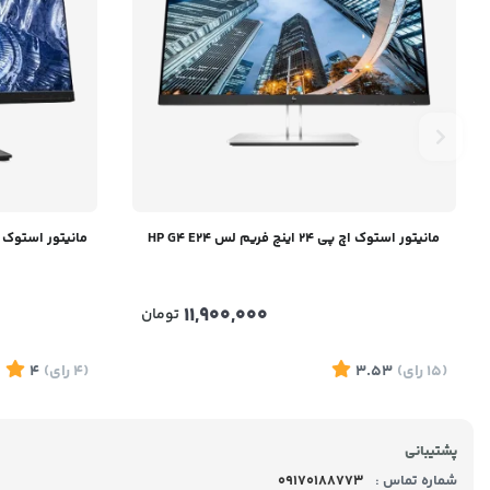
مانیتور استوک اچ پی 24 اینچ فریم لس HP G4 E24
11,900,000
تومان
(15
رای
)
3.53
(4
رای
)
4
پشتیبانی
شماره تماس :
09170188773