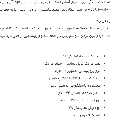
VESA نصب آن روی دیوار آسان است. طراحی براق و بسیار نازک آن روی
100×100 VESA به شما امکان می دهد مانیتور را بر روی دیوار یا به صورت چند مانیتوره نصب کنید.
راحتی چشم
Free) با از بین بردن سوسو زدن در تمام سطوح روشنایی، راحتی دید بیشتر را افزایش می دهد.
کیفیت صفحه نمایش 4k
تعداد رنگ قابل نمایش 1 میلیارد رنگ
نرخ بروزرسانی تصویر 60 هرتز
ابعاد تصویر 2160*3840 پیکسل
محدوده پاسخگویی 5 میلی ثانیه
سایز صفحه نمایش 32 اینچ
نور پس زمینه 350 cd/m2
نوع پنل نمایشگر VA
نسبت تصویر 16:9