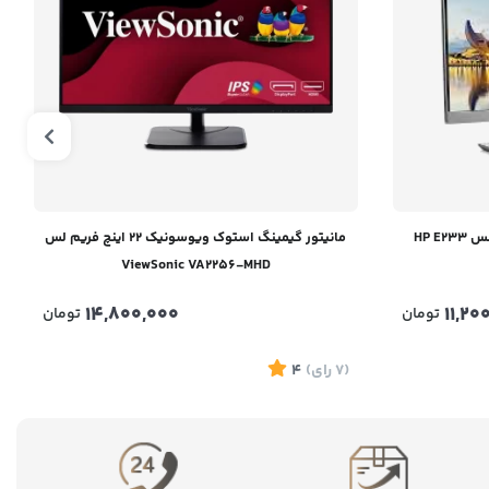
مانیتور گیمینگ استوک ویوسونیک 22 اینچ فریم لس
ViewSonic VA2256-MHD
14,800,000
11,20
تومان
تومان
(7
رای
)
4