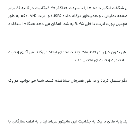
حضور پروتکل تاندربولت 3 (TBT3) در مانیتور استوک سامسونگ 32 اینچ مدل Samsung TU874VN به ​​شما سرعت باورنکردنی می دهد. این پروتکل شگفت انگیز داده ها را با سرعت حداکثر 40 گیگابیت در ثانیه (8 برابر
سریعتر از USB 3.0) انتقال میدهد. این مانیتور مجهز به دو پورت TBT3 و سازگار با PC و Mac، اتصال تک کابل به منظور انتقال سیگنال دیجیتال صفحه نمایش ، و همینطور درگاه داده (USB) و اترنت (LAN) که به طور
همزمان دستگاه شما را شارژ می کند (تا 90 وات). پورت های متنوع از جمله Thunderbolt 3، DisplayPort، و HDMI به همراه دو پورت USB 3.0 دارد. همچنین پورت اترنت داخلی RJ45 به شما امکان می دهد هنگام استفاده
یباً بدون حاشیه، تصور یک صفحه‌نمایش بدون درز را در تنظیمات چند صفحه‌ای ایجاد می‌کند. فن آوری زنجیره
 اجازه داده می شود تا دو منبع مجزا را به نمایشگر متصل کرده و به طور همزمان مشاهده کنند. شما می توانید در یک
اسبتان است تنظیم کنید. پایه فلزی باریک به جذابیت این مانیتور می‌افزاید و به لطف سازگاری با