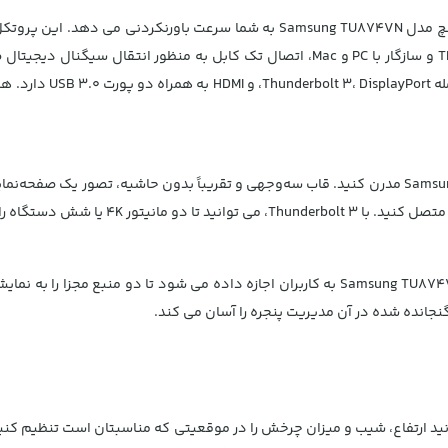
محل کار خود را با مانیتور استوک سامسونگ 32 اینچ مدل Samsung TU874VN مدرن کنید. قاب سه‌وجهی و تقر
 به صورت زنجیره ای متصل کنید.
با استفاده از این ویژگی در مانیتور استوک سامسونگ 32 اینچ مدل Samsung TU874VN به کاربران
 گنجانده شده در آن مدیریت پنجره را آسان می کند.
 استوک سامسونگ 32 اینچ مدل Samsung TU874VN می توانید ارتفاع، شیب و میزان چرخش را در موقعیتی که من