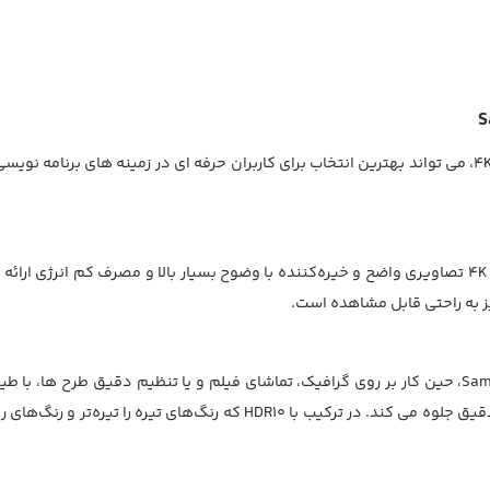
مانیتور استوک سامسونگ 32 اینچ مدل Samsung TU874VN با وضوح 4K، می تواند بهترین انتخاب برای کاربران حرف
یز به راحتی قابل مشاهده است.
با استفاده از مانیتور استوک سامسونگ 32 اینچ مدل Samsung TU874VN، حین کار بر روی گرافیک، تماشای فیل
جزئیات خیره کننده رنگ لذت خواهید برد. درواقع نتیجه کار شما بسیار دقیق جل