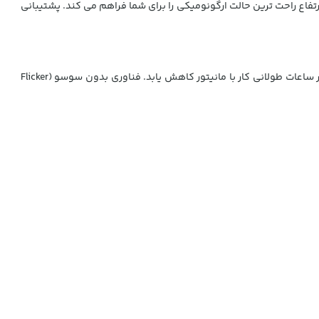
رتفاع راحت ترین حالت ارگونومیکی را برای شما فراهم می کند. پشتیبانی
فناوری Eye Saver Mode موجود در مانیتور استوک سامسونگ 32 اینچ مدل Samsung TU874VN سطوح نور آبی را کاهش می دهد تا فشار چشم در ساعات طولانی کار با مانیتور کاهش یابد. فناوری بدون سوسو (Flicker