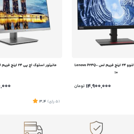
مانیتور استوک لنوو 24 اینچ فریم لس Lenovo P24Q-
مانیتور استوک اچ پی 24 اینچ فریم لس HP E233
10
0,000
14,900,000
تومان
(5
رای
)
3.4