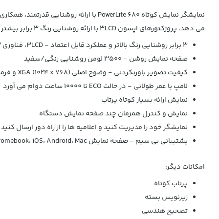
می دهد. پروژکتورهای اپسون 3LCD با ارائه روشنایی رنگ 3 برابر بیشتر از مدل های رقابتی، تصاویر روشن و واضح را تضمین می کنند. 680 با ارائه 3500 لومن رنگ و روشنایی سفید، ارائه های جذابی را تضمین می کند.
3 برابر روشنایی رنگ بالاتر و عملکرد قابل اعتماد - 3LCD، فناوری 3 تراشه
صفحه نمایش روشن - 3500 لومن روشنایی رنگی/سفید
کیفیت تصویر باورنکردنی - وضوح اصلی XGA (1024 x 768) و فرمت 4:3
لامپ با عمر طولانی - در حالت ECO تا 10000 ساعت دوام می آورد
نمایش ارائه بسیار کوتاه پرتاب
نمایش و کنترل همزمان چند صفحه نمایش دستگاه
نمایشگر خود را مدیریت کنید و اعلامیه ها را از راه دور ارسال کنی
پشتیبانی بی سیم - صفحه نمایش Chromebook، iOS، Android، Mac و PC
امکانات دیگر:
پرتاب کوتاه
زیرنویس بسته
تصحیح هندسی