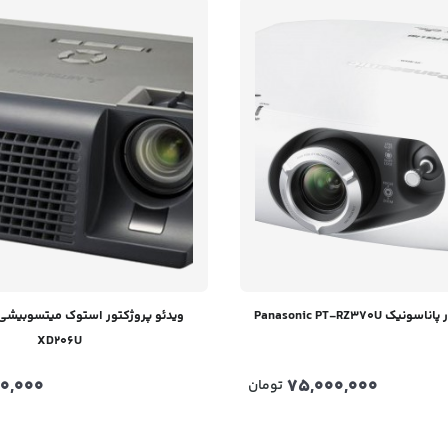
 Panasonic PT-RZ370U
XD206U
00,000
75,000,000
تومان