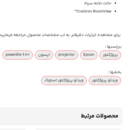
حالت تخته سیاه
Crestron RoomView™
برای مشاهده جزئیات دقیقتر، به تب مشخصات محصول مراجعه فرمایید.
برچسبها :
پروژکتور
Epson
projector
اپسون
powerlite 680
بخشها :
ویدئو پروژکتور
ویدئو پروژکتور استوک
محصولات مرتبط