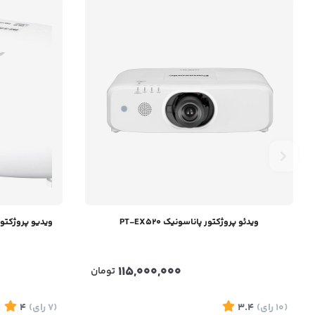
ویدئو پروژکتور پاناسونیک PT-EX520
ویدیو پروژکتور پاناسونیک
115,000,000
تومان
(10
رای
)
3.4
(7
رای
)
4