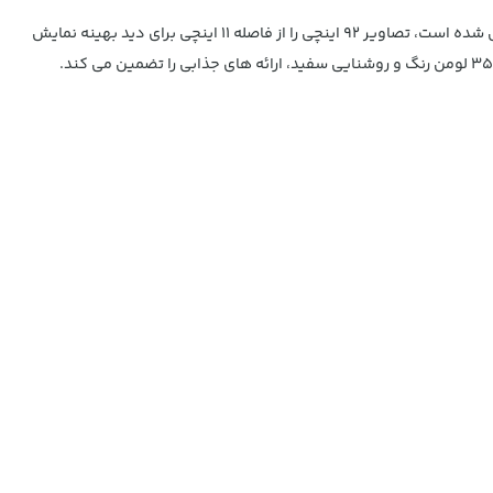
نمایشگر نمایش کوتاه PowerLite 680 با ارائه روشنایی قدرتمند، همکاری کلاس را بیشتر می کند. این نمایشگر XGA که برای کلاس درس امروزی طراحی شده است، تصاویر 92 اینچی را از فاصله 11 اینچی برای دید بهینه نمایش