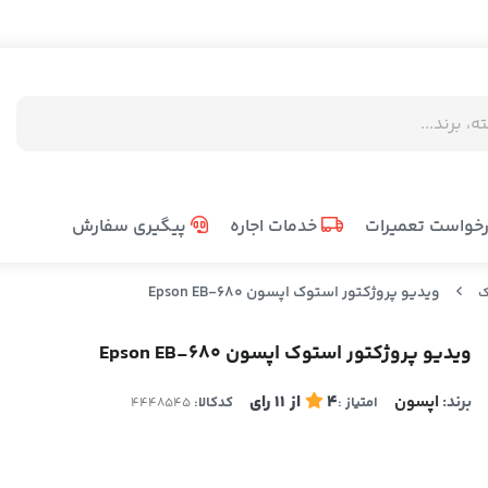
خواست تعمیرات
خدمات اجاره
پیگیری سفارش
ویدیو پروژکتور استوک اپسون Epson EB-680
ک
ویدیو پروژکتور استوک اپسون Epson EB-680
برند:
اپسون
4
از
11
رای
امتیاز :
کدکالا: