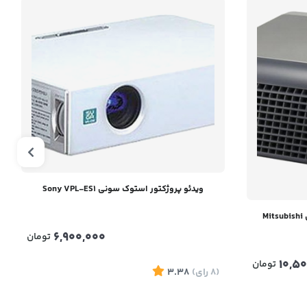
ویدئو پروژکتور استوک سونی Sony VPL-ES1
ویدئو پروژکتور استوک میتسوبیشی Mitsubishi
6,900,000
تومان
10,5
تومان
(8
رای
)
3.38