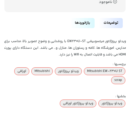
ناموجود
توضیحات
بازخوردها
ویدئو پروژکتور میتسوبیشی EW230U-ST با روشنایی و وضوح تصویر بالا، مناسب برای
مدارس، امورشگاه ها، کافه و رستوران ها، منازل و… می باشد. این دستگاه دارای پورت
HDMI می باشد و قابلیت اتصال به Wifi را نیز دارد.
برچسبها :
Mitsubishi EW-230U ST
ویدئو پروژکتور
Mitsubishi
اوراقی
scrap
بخشها :
ویدئو پروژکتور
ویدئو پروژکتور اوراقی