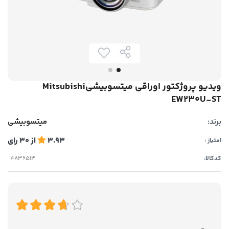
ویدیو پروژکتور اوراقی میتسوبیشیMitsubishi
EW230U-ST
برند:
میتسوبیشی
3.93
از
30
رای
امتیاز :
کدکالا: