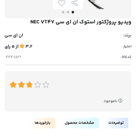
ویدیو پروژکتور استوک ان ای سی NEC VT47
برند:
ان ای سی
3.2
از
5
رای
امتیاز :
کدکالا:
ناموجود
توضیحات
مشخصات محصول
بازخوردها