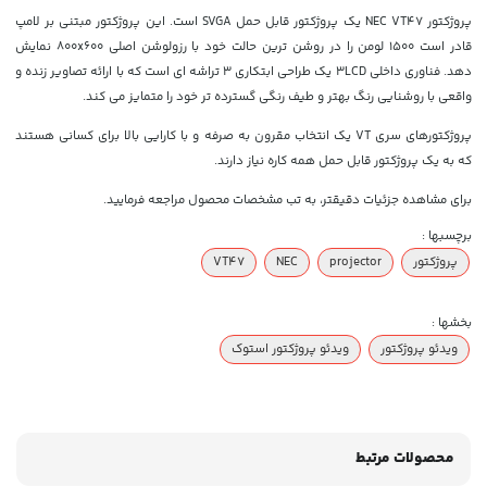
پروژکتور NEC VT47 یک پروژکتور قابل حمل SVGA است. این پروژکتور مبتنی بر لامپ
قادر است 1500 لومن را در روشن ترین حالت خود با رزولوشن اصلی 800x600 نمایش
دهد. فناوری داخلی 3LCD یک طراحی ابتکاری 3 تراشه ای است که با ارائه تصاویر زنده و
واقعی با روشنایی رنگ بهتر و طیف رنگی گسترده تر خود را متمایز می کند.
پروژکتورهای سری VT یک انتخاب مقرون به صرفه و با کارایی بالا برای کسانی هستند
که به یک پروژکتور قابل حمل همه کاره نیاز دارند.
برای مشاهده جزئیات دقیقتر، به تب مشخصات محصول مراجعه فرمایید.
برچسبها :
پروژکتور
projector
NEC
VT47
بخشها :
ویدئو پروژکتور
ویدئو پروژکتور استوک
محصولات مرتبط