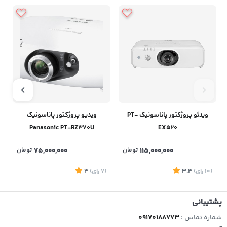
ویدئو پروژکتور پاناسونیک PT-
ویدیو پروژکتور پاناسونیک
Panasonic PT-RZ370U
EX520
115,000,000
تومان
75,000,000
تومان
(10
رای
)
3.4
(7
رای
)
4
پشتیبانی
شماره تماس :
09170188773