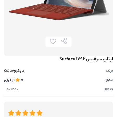
لپتاپ سرفیس Surface 1796
برند:
مایکروسافت
5
از
1
رای
امتیاز :
کدکالا: