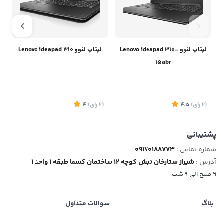
لپتاپ لنوو Lenovo ideapad 310-
لپتاپ لنوو Lenovo ideapad 310
15abr
(2
رای
)
4.5
(2
رای
)
4
1
پشتیبانی
شماره تماس :
09170188773
آدرس :
شیراز ستارخان نبش کوچه 12 ساختمان کسما طبقه 1 واحد 1
موجود
موجود
9 صبح الی 9 شب
بلاگ
سوالات متداول