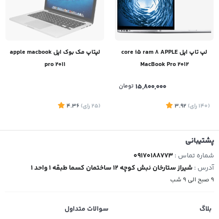
لپ تاپ اپل core i5 ram 8 APPLE
لپتاپ مک بوک اپل apple macbook
pro 2011
MacBook Pro 2012
15,800,000
تومان
(140
رای
)
3.92
(25
رای
)
4.36
پشتیبانی
شماره تماس :
09170188773
آدرس :
شیراز ستارخان نبش کوچه 12 ساختمان کسما طبقه 1 واحد 1
9 صبح الی 9 شب
بلاگ
سوالات متداول