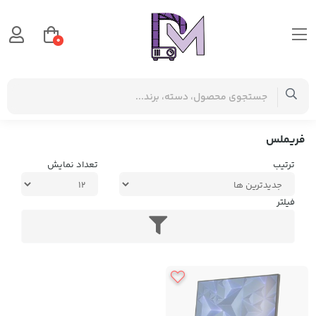
0
صفحه اصلی
برچسب‌ها
فریملس
فریملس
ترتیب
تعداد نمایش
فیلتر