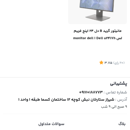
مانیتور گرید B دل 24 اینج فریم
لس Dell u2417h ا monitor dell
u2419h پایه فابریک
(20
رای
)
3.75
پشتیبانی
شماره تماس :
09170188773
آدرس :
شیراز ستارخان نبش کوچه 12 ساختمان کسما طبقه 1 واحد 1
9 صبح الی 9 شب
بلاگ
سوالات متداول