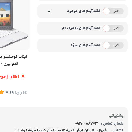
فقط آیتم‌های موجود
خیر
بله
فقط آیتم‌های تخفیف دار
خیر
بله
فقط آیتم‌های ویژه
خیر
بله
لپتاپ فوجیتسو ص
قلم نوری مدل su T730
اطلاع از م
(61
رای
)
3.69
پشتیبانی
شماره تماس :
09170188773
نشانی :
شیراز ستارخان نبش کوچه 12 ساختمان کسما طبقه 1 واحد 1