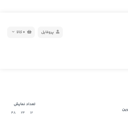
پروفایل
0
کالا
تعداد نمایش
رین
48
24
12