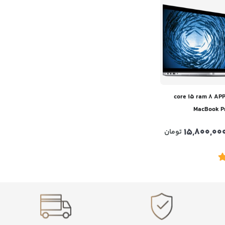
اپ اپل core i5 ram 8 APPLE
MacBook Pr
15,800,00
تومان