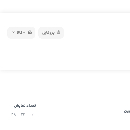
پروفایل
0
کالا
تعداد نمایش
رین
48
24
12