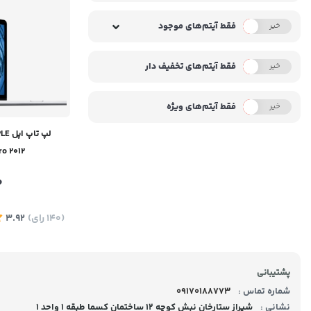
فقط آیتم‌های موجود
خیر
بله
فقط آیتم‌های تخفیف دار
خیر
بله
فقط آیتم‌های ویژه
خیر
بله
لپ ت
o 2012
0
(140
رای
)
3.92
پشتیبانی
شماره تماس :
09170188773
نشانی :
شیراز ستارخان نبش کوچه 12 ساختمان کسما طبقه 1 واحد 1