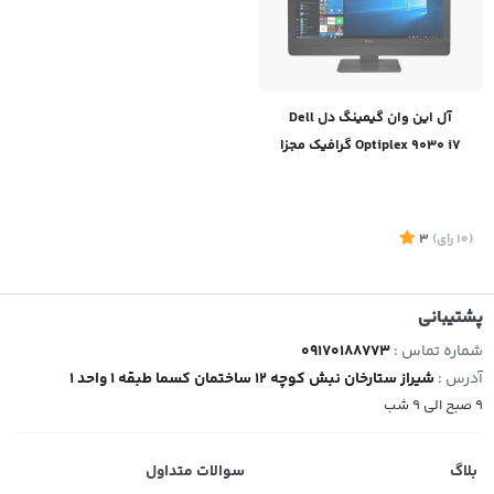
آل این وان گیمینگ دل Dell
Optiplex 9030 i7 گرافیک مجزا
(10
رای
)
3
پشتیبانی
شماره تماس :
09170188773
آدرس :
شیراز ستارخان نبش کوچه 12 ساختمان کسما طبقه 1 واحد 1
9 صبح الی 9 شب
بلاگ
سوالات متداول