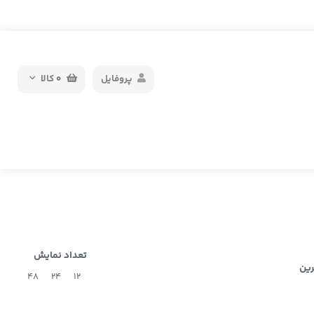
پروفایل
0
کالا
تعداد نمایش
رین
48
24
12