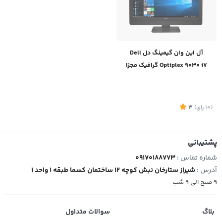
آل این وان گیمینگ دل Dell
Optiplex 9030 i7 گرافیک مجزا
(10
رای
)
3
پشتیبانی
شماره تماس :
09170188773
آدرس :
شیراز ستارخان نبش کوچه 12 ساختمان کسما طبقه 1 واحد 1
9 صبح الی 9 شب
بلاگ
سوالات متداول