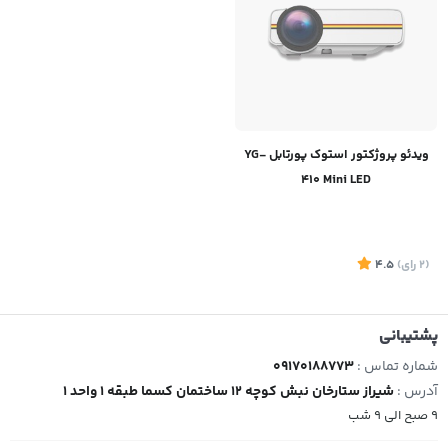
ویدئو پروژکتور استوک پورتابل YG-
410 Mini LED
(2
رای
)
4.5
پشتیبانی
شماره تماس :
09170188773
آدرس :
شیراز ستارخان نبش کوچه 12 ساختمان کسما طبقه 1 واحد 1
9 صبح الی 9 شب