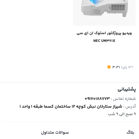
ویدیو پروژکتور استوک ان ای سی
NEC UM361X
(13
رای
)
3.31
پشتیبانی
شماره تماس :
09170188773
آدرس :
شیراز ستارخان نبش کوچه 12 ساختمان کسما طبقه 1 واحد 1
9 صبح الی 9 شب
بلاگ
سوالات متداول