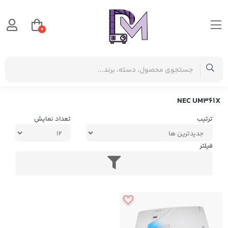
0
صفحه اصلی
برچسب‌ها
NEC UM361X
NEC UM361X
ترتیب
تعداد نمایش
فیلتر