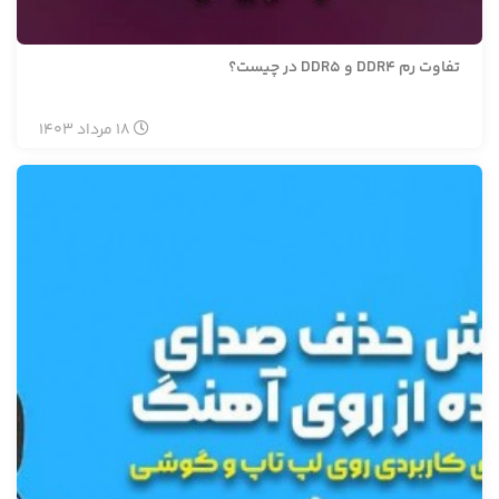
تفاوت رم DDR4 و DDR5 در چیست؟
18
مرداد
1403