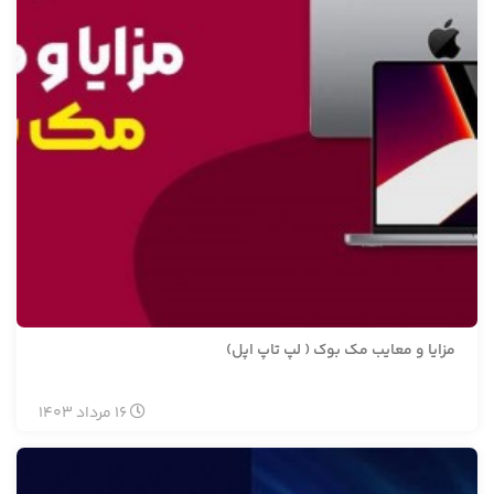
مزایا و معایب مک بوک ( لپ تاپ اپل)
16
مرداد
1403