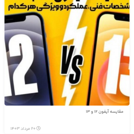
مقایسه آیفون 12 و 13
20
مرداد
1403