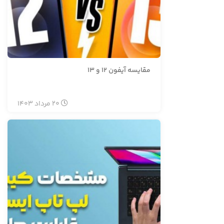
مقایسه آیفون 12 و 13
20
مرداد
1403