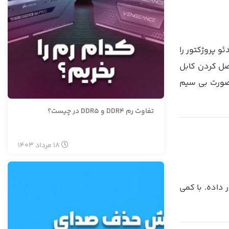
و پروژکتور را
وصل کردن کابل
 صورت بی سیم
تفاوت رم DDR4 و DDR5 در چیست؟
18
مرداد
1403
 داده. با کمی