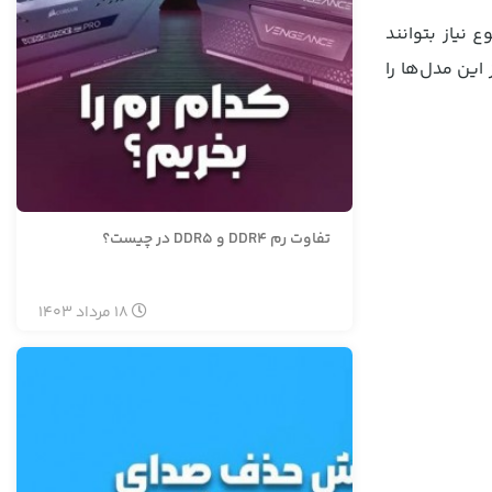
 نیاز بتوانند
این مدل‌ها را
تفاوت رم DDR4 و DDR5 در چیست؟
18
مرداد
1403