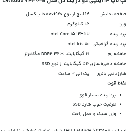
لپ تاپ 14 اينچي دو در یک دل مدل Latitude 7430-B
صفحه نمایش
14 اینچ از نوع 1920×1080 پیکسل
وزن
1.2 کیلوگرم
پردازنده
Intel Core i5 1235U
پردازنده گرافیکی
Intel Iris Xe
حافظه رم
16 گیگابایت، DDR4 3200 مگاهرتز
حافظه ذخیره‌سازی
512 گیگابایت از نوع SSD
شارژدهی باتری
یک الی 3 ساعت
نقاط قوت
پردازنده بسیار قوی
ظرفیت خوب هارد SSD
وزن سبک و حمل راحت
لپ تاپ Dell Latitude 7430-B