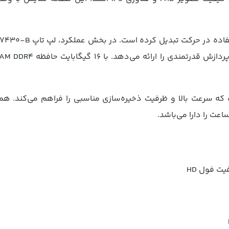
وزن سبک این لپ تاپ، آن را به یکی از گزینه‌های مناس
Latitude 7430- دارای 512 گیگابایت حافظه SSD است که سرعت بالا و ظرفیت ذخیره‌سازی مناسبی را فراهم می‌