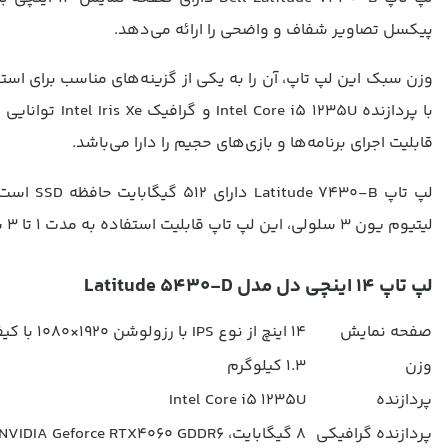
پیکسل تصاویر شفاف و واضحی را ارائه می‌دهد.
قابلیت اجرای برنامه‌ها و بازی‌های حجیم را دارا می‌باشد.
لپ تاپ B
لیتیوم یون 3 سلولی، این لپ تاپ قابلیت استفاده به مدت 1 تا 3 ساعت را دارا می‌باشد.
لپ تاپ 14 اينچي دل مدل Latitude 5430-D
صفحه نمایش
14 اینچ از نوع IPS با رزولوشن 1920×1080 با کیفیت فول HD
وزن
1.3 کیلوگرم
پردازنده
Intel Core i5 1235U
پردازنده گرافیکی
8 گیگابایت، NVIDIA Geforce RTX4060 GDDR6