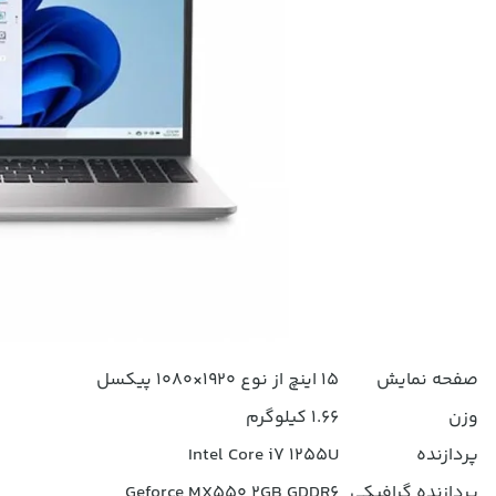
صفحه نمایش
15 اینچ از نوع 1920×1080 پیکسل
وزن
1.66 کیلوگرم
پردازنده
Intel Core i7 1255U
پردازنده گرافیکی
Geforce MX550 2GB GDDR6