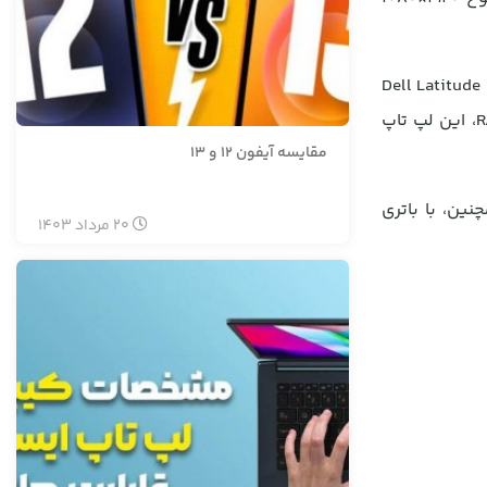
ب برای استفاده در حرکت تبدیل کرده است. در بخش عملکرد، لپ تاپ Dell Latitude 7430-B
با پردازنده Intel Core i5 1235U و گرافیک Intel Iris Xe توانایی پردازش قدرتمندی را ارائه می‌دهد. با 16 گیگابایت حافظه RAM DDR4، این لپ تاپ
مقایسه آیفون 12 و 13
کند. همچنین، با باتری
20
مرداد
1403