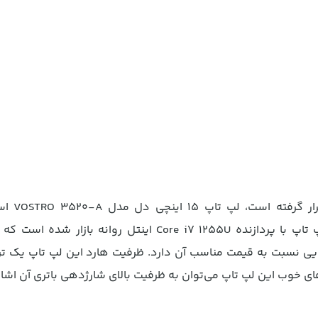
یکی از محصولاتی که د
فوق‌العاده‌ای از لحاظ سخت‌افزاری و طراحی ظاهری دارد. این لپ تاپ با پردازنده Core i7 1255U ا
اپ دل با رم 16 گیگابایتی، سرعت بالایی نسبت به قیمت مناسب آن دارد. ظرفیت هارد این لپ تاپ
ای خوب این لپ تاپ می‌توان به ظرفیت بالای شارژدهی باتری آن اشار