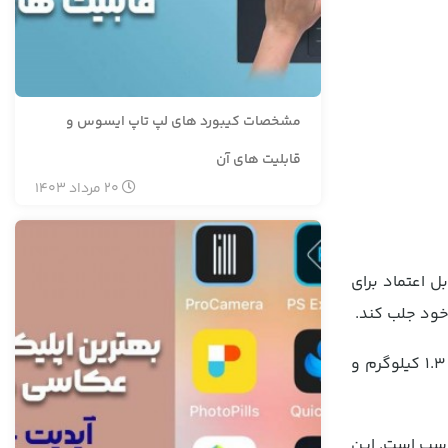
مشخصات کیبورد های لپ تاپ ایسوس و
قابلیت های آن
20
مرداد
1403
ل اعتماد برای
خود جلب کند.
لپ تاپ Latitude 5430-D با صفحه نمایش 14 اینچی IPS و رزولوشن 1920×1080 کیفیت فول HD را ارائه می‌دهد. این لپ تاپ با وزن 1.3 کیلوگرم و
متنوع مناسب است. این