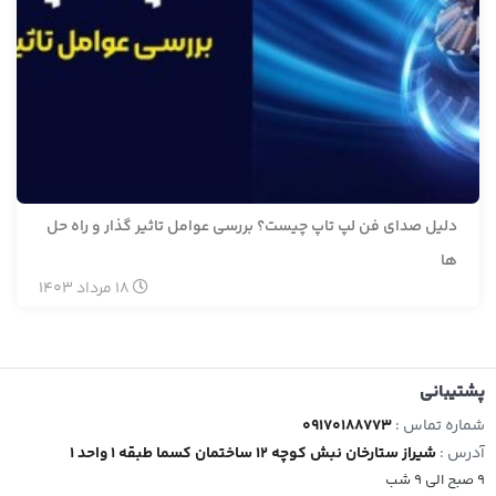
دلیل صدای فن لپ تاپ چیست؟ بررسی عوامل تاثیر گذار و راه حل
ها
18
مرداد
1403
پشتیبانی
شماره تماس :
09170188773
آدرس :
شیراز ستارخان نبش کوچه 12 ساختمان کسما طبقه 1 واحد 1
9 صبح الی 9 شب