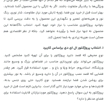
مختلفی به بازار عرضه می‌شوند که هر کدام از آنها ممکن است از نظر برخی از
ویژگی‌ها با یکدیگر متفاوت باشند. اگر به تازگی با این محصول آشنا شده‌اید،
بهتر است قبل از خرید نوع فضا، زاویه تابش مورد نیاز، مقاومت، شار نوری، رنگ
نور و هزینه‌های تعمیر و نگهداری این محصول را به دقت بررسی کنید تا
بتوانید پروژکتوری متناسب با نیاز خود تهیه کنید. انتخاب ناآگاهانه این
محصول نه تنها نیاز شما را برآورده نخواهد کرد، بلکه از نظر اقتصادی هم
ممکن است هزینه زیادی به شما تحمیل کند.
1. انتخاب پروژکتور ال ای دی براساس کاربرد
نوع محیطی که قصد دارید پروژکتور را برای آن تهیه کنید مشخص کنید.
پروژکتور می‌تواند برای نورپردازی مناسب در فضاهای بزرگ و وسیع مانند
ورزشگاه، استادیوم، حیاط ویلا و باغ و … مورد استفاده قرار گیرد. هر چقدر
فضایی که قصد نصب پروژکتور در آن را دارید وسیع‌ تر باشد، به نور بیشتری
برای روشن شدن فضا نیازمند هستید. نوع کاربرد حتی روی جنس بدنه،
قابلیت‌ها و سایر موارد موردنیاز تاثیر گذار است. بنابراین لازم است قبل از خرید
پروژکتور به این سوال پاسخ دهید، پروژکتور موردنیازتان قابلیت استفاده برای
فضای مدنظر را دارد؟