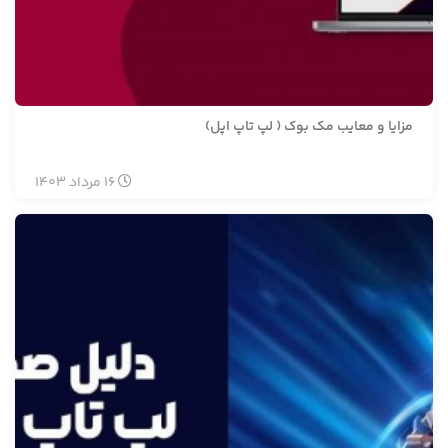
مزایا و معایب مک بوک ( لپ تاپ اپل)
16
مرداد
1403