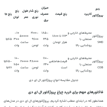
میزان
نام
رنج شار
طول
رنج
کاربرد
رنج قیمت
مصرف
رنج ip
پروژکتور
نوری
عمر
توان
برق
محیط‌های خارجی و
185-
2100-
10-
پروژکتور
173 تا 1800
50000
صنعتی با
245
9600
300
Ip65
SMD
هزار تومان
ساعت
روشنایی بالا
ولت
لومن
وات
محیط‌های خارجی و
110-
10-
پروژکتور
قیمت‌هامتغیر
48000
20000
Ip65-
صنعتی با
240
650
COB
است
لومن
ساعت
Ip66
روشنایی بالا
ولت
وات
جدول مقایسه انواع پروژکتور ال ای دی
فاکتورهای مهم برای خرید چراغ پروژکتور ال ای دی
همانطور که در ابتدای مطلب اشاره کردیم، پروژکتورهای ال ای دی در مدل‌های