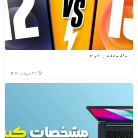
مقایسه آیفون 12 و 13
20
مرداد
1403