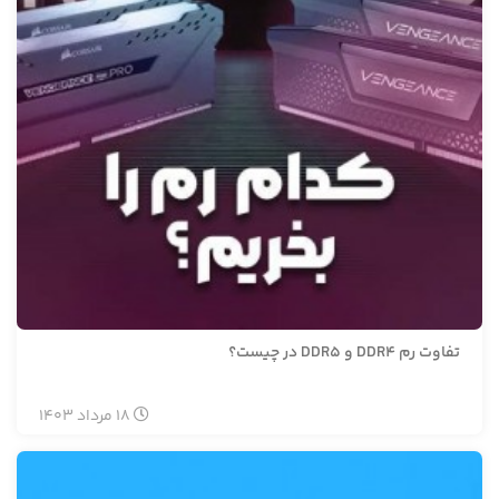
تفاوت رم DDR4 و DDR5 در چیست؟
18
مرداد
1403