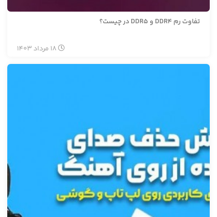
تفاوت رم DDR4 و DDR5 در چیست؟
18
مرداد
1403