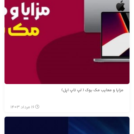
مزایا و معایب مک بوک ( لپ تاپ اپل)
16
مرداد
1403