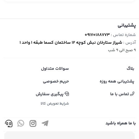
پشتیبانی
شماره تماس :
09170188773
آدرس :
شیراز ستارخان نبش کوچه 12 ساختمان کسما طبقه 1 واحد 1
9 صبح الی 9 شب
بلاگ
سوالات متداول
پشتیبانی همه روزه
حریم خصوصی
تماس با ما
پیگیری سفارش
شرایط تعویض کالا
با ما همراه باشید