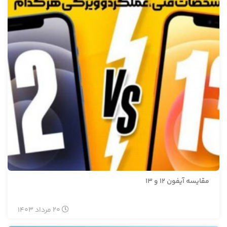
مقایسه آیفون 12 و 13
20
مرداد
1403